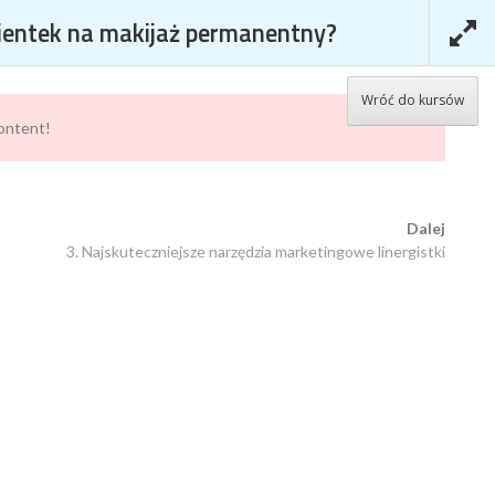
lientek na makijaż permanentny?
KURSY
KOSZYK
MOJE KONTO
Wróć do kursów
content!
EJ KLIENTEK NA
Dalej
3. Najskuteczniejsze narzędzia marketingowe linergistki