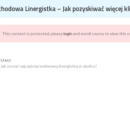
KO O SOCIAL MEDIA W JEDNYM MIEJSCU
hodowa Linergistka – Jak pozyskiwać więcej k
This content is protected, please
login
and enroll course to view this 
TKA – JAK POZYSKIWAĆ WIĘC
stecz
 Jak zostać najczęściej wybieraną linergistką w okolicy?
NY?