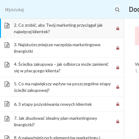
1. Jak zostać najczęściej wybieraną linergistką w
WSZYST
Doc
okolicy?
2. Co zrobić, aby Twój marketing przyciągał jak
najwięcej klientek?
3. Najskuteczniejsze narzędzia marketingowe
linergistki
DOCHODOWA LINERGIS
4. Ścieżka zakupowa – jak odbiorca może zamienić
W
się w płacącego klienta?
1.
MAKIJAŻ PERMANENT
5. Co ma największy wpływ na poszczególne etapy
ścieżki zakupowej?
6. 3 etapy pozyskiwania nowych klientek
7. Jak zbudować idealny plan marketingowy
linergistki?
8. 6 najważniejszych elementów marketingu i