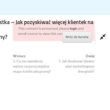
WSZYSTKO O SOCIAL MEDIA W JEDNYM MIEJSCU
tka – Jak pozyskiwać więcej klientek na
This content is protected, please
login
and
enroll course to view this content!
ny?
Wróć do kursów
DOCHODOWA LINERGISTKA – JAK
Wstecz
Dalej
5. Co ma największy
7. Jak zbudować idealny
POZYSKIWAĆ WIĘCEJ KLIENTEK NA
wpływ na poszczególne
plan marketingowy
etapy ścieżki zakupowej?
linergistki?
MAKIJAŻ PERMANENTNY?