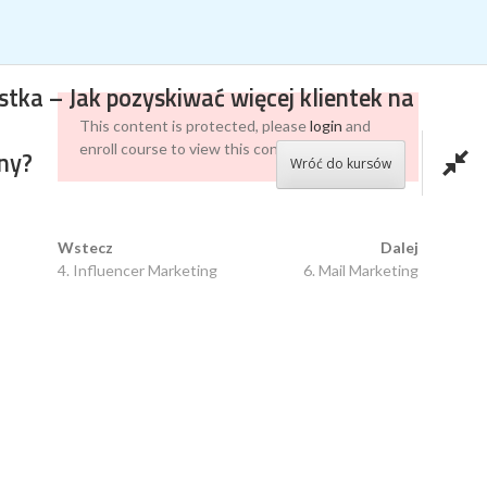
WSZYSTKO O SOCIAL MEDIA W JEDNYM MIEJSCU
tka – Jak pozyskiwać więcej klientek na
This content is protected, please
login
and
enroll course to view this content!
ny?
Wróć do kursów
DOCHODOWA LINERGISTKA – JAK
Wstecz
Dalej
4. Influencer Marketing
6. Mail Marketing
POZYSKIWAĆ WIĘCEJ KLIENTEK NA
MAKIJAŻ PERMANENTNY?