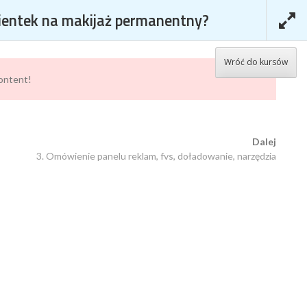
lientek na makijaż permanentny?
KURSY
KOSZYK
MOJE KONTO
Wróć do kursów
content!
EJ KLIENTEK NA
Dalej
3. Omówienie panelu reklam, fvs, doładowanie, narzędzia