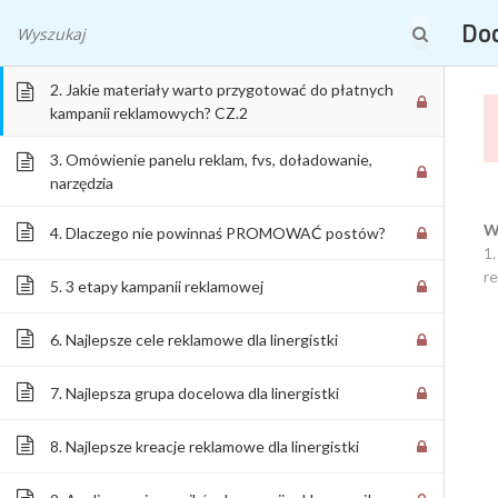
1. Jakie materiały warto przygotować do płatnych
WSZYST
Doc
kampanii reklamowych? CZ.1
2. Jakie materiały warto przygotować do płatnych
kampanii reklamowych? CZ.2
3. Omówienie panelu reklam, fvs, doładowanie,
narzędzia
DOCHODOWA LINERGIS
W
4. Dlaczego nie powinnaś PROMOWAĆ postów?
1.
r
MAKIJAŻ PERMANENT
5. 3 etapy kampanii reklamowej
6. Najlepsze cele reklamowe dla linergistki
7. Najlepsza grupa docelowa dla linergistki
8. Najlepsze kreacje reklamowe dla linergistki