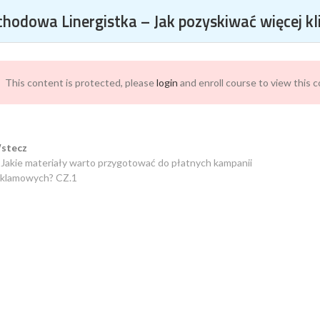
KO O SOCIAL MEDIA W JEDNYM MIEJSCU
hodowa Linergistka – Jak pozyskiwać więcej k
This content is protected, please
login
and enroll course to view this 
TKA – JAK POZYSKIWAĆ WIĘC
stecz
 Jakie materiały warto przygotować do płatnych kampanii
eklamowych? CZ.1
NY?