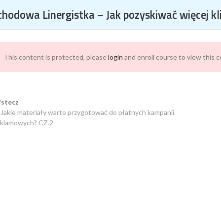
KO O SOCIAL MEDIA W JEDNYM MIEJSCU
hodowa Linergistka – Jak pozyskiwać więcej k
This content is protected, please
login
and enroll course to view this 
TKA – JAK POZYSKIWAĆ WIĘC
stecz
 Jakie materiały warto przygotować do płatnych kampanii
eklamowych? CZ.2
NY?