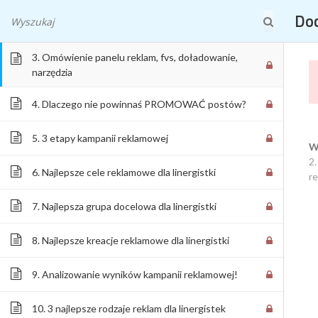
2. Jakie materiały warto przygotować do płatnych
WSZYST
Doc
kampanii reklamowych? CZ.2
3. Omówienie panelu reklam, fvs, doładowanie,
narzędzia
4. Dlaczego nie powinnaś PROMOWAĆ postów?
5. 3 etapy kampanii reklamowej
DOCHODOWA LINERGIS
W
2.
6. Najlepsze cele reklamowe dla linergistki
r
MAKIJAŻ PERMANENT
7. Najlepsza grupa docelowa dla linergistki
8. Najlepsze kreacje reklamowe dla linergistki
9. Analizowanie wyników kampanii reklamowej!
10. 3 najlepsze rodzaje reklam dla linergistek