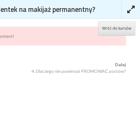
lientek na makijaż permanentny?
KURSY
KOSZYK
MOJE KONTO
Wróć do kursów
content!
EJ KLIENTEK NA
Dalej
4. Dlaczego nie powinnaś PROMOWAĆ postów?